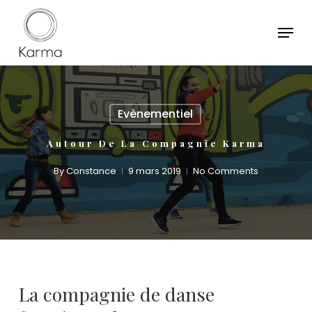
Skip
to
main
Close
content
Menu
Evènementiel
Autour De La Compagnie Karma
By
Constance
9 mars 2019
No Comments
La compagnie de danse